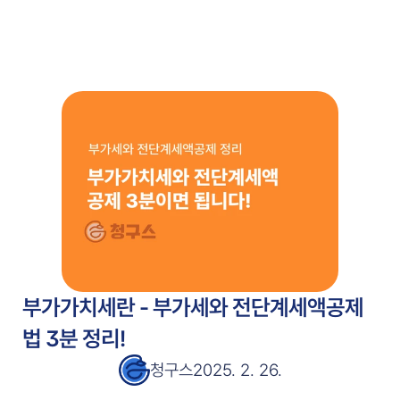
주요 기능
고객 사례
고객 사례
서비스 소개서
서비스 소개서
블로그
블로그
가격 안내
가격 안내
무료 시작
부가가치세란 - 부가세와 전단계세액공제
법 3분 정리!
청구스
2025. 2. 26.