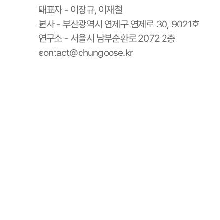
대표자 - 이장규, 이재철
본사 - 부산광역시 연제구 연제로 30, 9021호
연구소 - 서울시 남부순환로 2072 2층
contact@chungoose.kr
청구스 홈
청구스 가격 안내
사용 설명서
청구서 양식 다운로드
스토리
팀
블로그
서비스이용약관