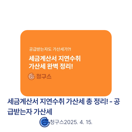
주요 기능
고객 사례
고객 사례
서비스 소개서
서비스 소개서
블로그
블로그
가격 안내
가격 안내
무료 시작
세금계산서 지연수취 가산세 총 정리! - 공
급받는자 가산세
청구스
2025. 4. 15.