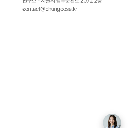
연구소 - 서울시 남부순환로 2072 2층
contact@chungoose.kr
청구스 홈
청구스 가격 안내
사용 설명서
청구서 양식 다운로드
스토리
팀
블로그
서비스이용약관
개인정보처리방침
데브올컴퍼니