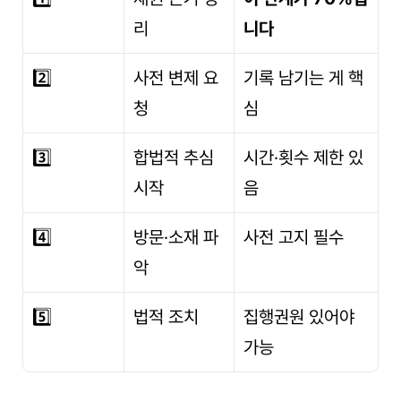
리
니다
2️⃣
사전 변제 요
기록 남기는 게 핵
청
심
3️⃣
합법적 추심 
시간·횟수 제한 있
시작
음
4️⃣
방문·소재 파
사전 고지 필수
악
5️⃣
법적 조치
집행권원 있어야 
가능