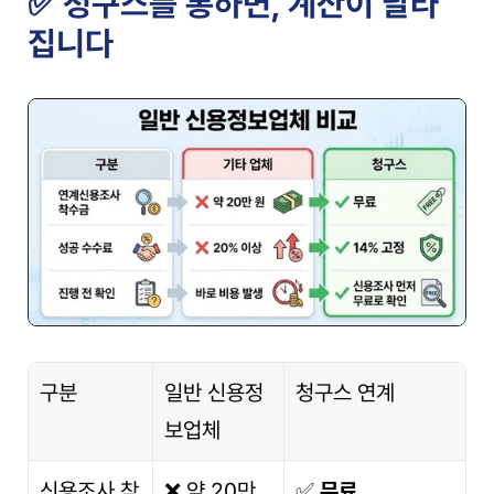
✅ 청구스를 통하면, 계산이 달라
집니다
구분
일반 신용정
청구스 연계
보업체
신용조사 착
❌ 약 20만 
✅ 
무료