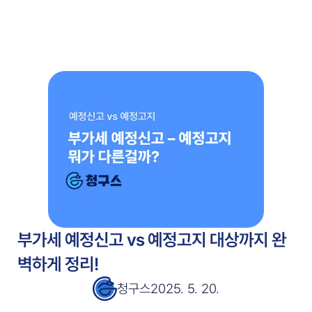
주요 기능
고객 사례
고객 사례
서비스 소개서
서비스 소개서
블로그
블로그
가격 안내
가격 안내
무료 시작
부가세 예정신고 vs 예정고지 대상까지 완
벽하게 정리!
청구스
2025. 5. 20.