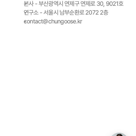
본사 - 부산광역시 연제구 연제로 30, 9021호
연구소 - 서울시 남부순환로 2072 2층
contact@chungoose.kr
청구스 홈
청구스 가격 안내
사용 설명서
청구서 양식 다운로드
스토리
팀
블로그
서비스이용약관
개인정보처리방침