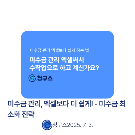
주요 기능
고객 사례
고객 사례
서비스 소개서
서비스 소개서
블로그
블로그
가격 안내
가격 안내
무료 시작
미수금 관리, 엑셀보다 더 쉽게! - 미수금 최
소화 전략
청구스
2025. 7. 3.