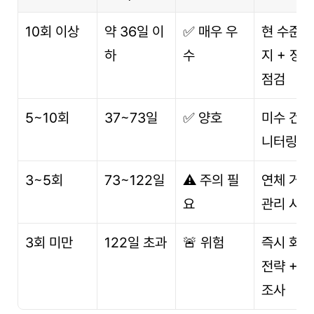
10회 이상
약 36일 이
✅ 매우 우
현 수준 
하
수
지 + 정기 
점검
5~10회
37~73일
✅ 양호
미수 건 
니터링 강
3~5회
73~122일
⚠️ 주의 필
연체 거래
요
관리 시급
3회 미만
122일 초과
🚨 위험
즉시 회수 
전략 + 
조사