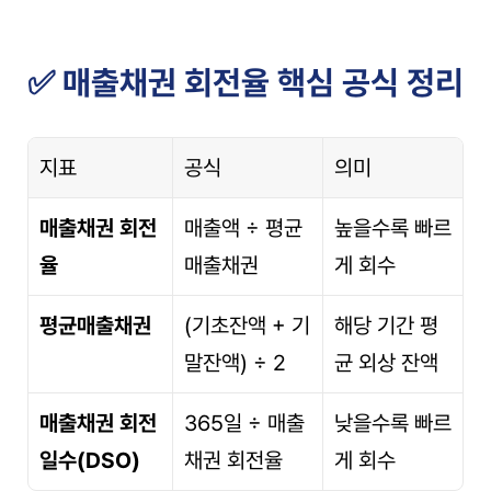
✅ 매출채권 회전율 핵심 공식 정리
지표
공식
의미
매출채권 회전
매출액 ÷ 평균
높을수록 빠르
율
매출채권
게 회수
평균매출채권
(기초잔액 + 기
해당 기간 평
말잔액) ÷ 2
균 외상 잔액
매출채권 회전
365일 ÷ 매출
낮을수록 빠르
일수(DSO)
채권 회전율
게 회수