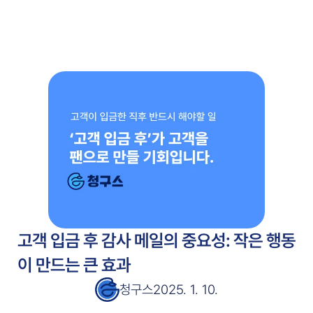
주요 기능
고객 사례
고객 사례
서비스 소개서
서비스 소개서
블로그
블로그
가격 안내
가격 안내
무료 시작
고객 입금 후 감사 메일의 중요성: 작은 행동
이 만드는 큰 효과
청구스
2025. 1. 10.