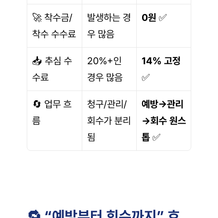
🚀 착수금/
발생하는 경
0원
 ✅
착수 수수료
우 많음
📥 추심 수
20%+인 
14% 고정
수료
경우 많음
✅
🔄 업무 흐
청구/관리/
예방→관리
름
회수가 분리
→회수 원스
됨
톱
 ✅
🔁 “예방부터 회수까지” 흐