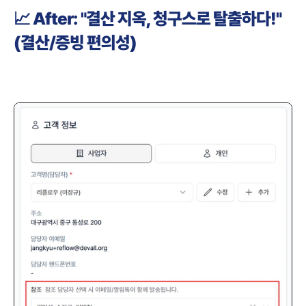
📈 After: "결산 지옥, 청구스로 탈출하다!" 
(결산/증빙 편의성)