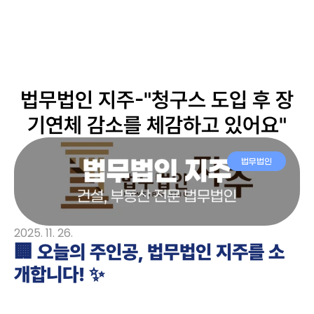
주요 기능
법무법인 지주-"청구스 도입 후 장
고객 사례
기연체 감소를 체감하고 있어요"
고객 사례
서비스 소개서
서비스 소개서
블로그
블로그
가격 안내
법무법인
가격 안내
무료 시작
2025. 11. 26.
🏢 오늘의 주인공, 법무법인 지주를 소
개합니다! ✨