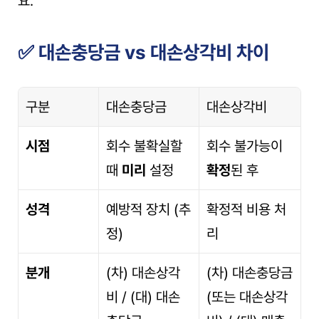
요.
✅ 대손충당금 vs 대손상각비 차이
구분
대손충당금
대손상각비
시점
회수 불확실할 
회수 불가능이 
때 
미리
 설정
확정
된 후
성격
예방적 장치 (추
확정적 비용 처
정)
리
분개
(차) 대손상각
(차) 대손충당금
비 / (대) 대손
(또는 대손상각