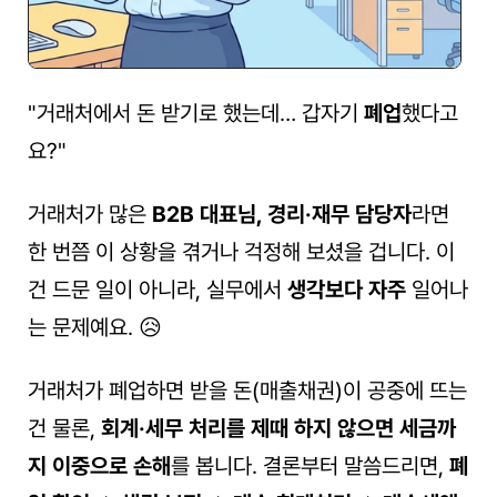
"거래처에서 돈 받기로 했는데… 갑자기 
폐업
했다고
요?"
거래처가 많은 
B2B 대표님, 경리·재무 담당자
라면 
한 번쯤 이 상황을 겪거나 걱정해 보셨을 겁니다. 이
건 드문 일이 아니라, 실무에서 
생각보다 자주
 일어나
는 문제예요. 😥
거래처가 폐업하면 받을 돈(매출채권)이 공중에 뜨는 
건 물론, 
회계·세무 처리를 제때 하지 않으면 세금까
지 이중으로 손해
를 봅니다. 결론부터 말씀드리면, 
폐