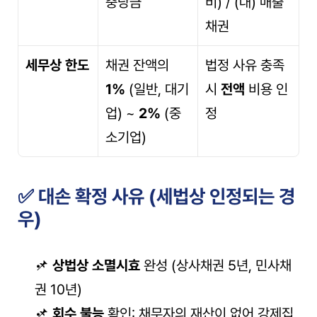
충당금
비) / (대) 매출
채권
세무상 한도
채권 잔액의 
법정 사유 충족 
1%
 (일반, 대기
시 
전액
 비용 인
업) ~ 
2%
 (중
정
소기업)
✅ 대손 확정 사유 (세법상 인정되는 경
우)
📌 
상법상 소멸시효
 완성 (상사채권 5년, 민사채
권 10년)
📌 
회수 불능
 확인: 채무자의 재산이 없어 강제집