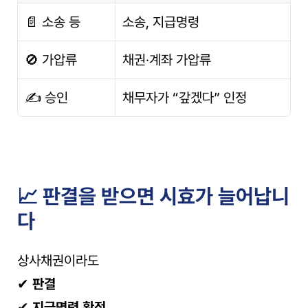
📄 소송 등
소송, 지급명령
🚫 가압류
채권·계좌 가압류
✍️ 승인
채무자가 “갚겠다” 인정
📈 판결을 받으면 시효가 늘어납니
다
상사채권이라도
✔ 
판결
✔ 
지급명령 확정