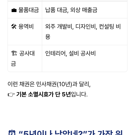
💼 물품대금
납품 대금, 외상 매출금
🛠 용역비
외주 개발비, 디자인비, 컨설팅 비
용
🏗 공사대
인테리어, 설비 공사비
금
이런 채권은 민사채권(10년)과 달리,
👉 
기본 소멸시효가 단 5년
입니다.
⏰ “5년이나 남았네?”가 가장 위