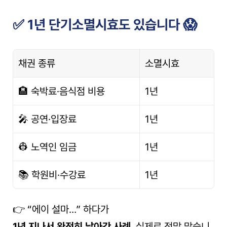
✅ 1년 단기소멸시효도 있습니다 😱
채권 종류
소멸시효
🏨 숙박료·음식점 비용
1년
🎤 공연·입장료
1년
👷 노역인 임금
1년
📚 학원비·수강료
1년
👉 “에이 설마…” 하다가
1년 지나서 완전히 날아간 사례
, 실제로 정말 많습니