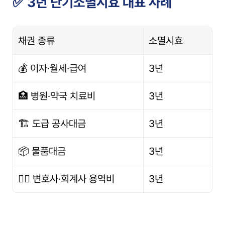
✅ 3년 단기소멸시효 대표 사례
채권 종류
소멸시효
💰 이자·월세·급여
3년
🏥 병원·약국 치료비
3년
🏗 도급 공사대금
3년
📦 물품대금
3년
🧑‍⚖️ 변호사·회계사 용역비
3년