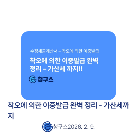
주요 기능
고객 사례
고객 사례
서비스 소개서
서비스 소개서
블로그
블로그
가격 안내
가격 안내
무료 시작
착오에 의한 이중발급 완벽 정리 - 가산세까
지
청구스
2026. 2. 9.