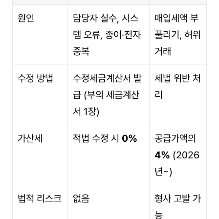
원인
담당자 실수, 시스
매입세액 부
템 오류, 종이·전자 
풀리기, 허위 
중복
거래
수정 방법
수정세금계산서 발
세법 위반 처
급 (부의 세금계산
리
서 1장)
가산세
적법 수정 시 
0%
공급가액의 
4%
 (2026
년~)
법적 리스크
없음
형사 고발 가
능