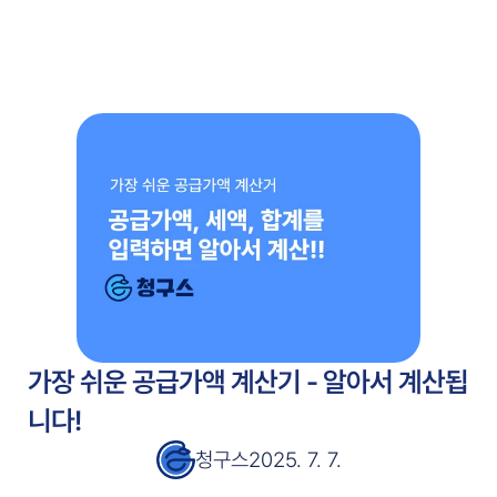
주요 기능
고객 사례
고객 사례
서비스 소개서
서비스 소개서
블로그
블로그
가격 안내
가격 안내
무료 시작
가장 쉬운 공급가액 계산기 - 알아서 계산됩
니다!
청구스
2025. 7. 7.